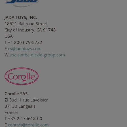
JADA TOYS, INC.
18521 Railroad Street
City of Industry, CA 91748
USA
T +1 800 679-5232
E
cs
@
ja
d
a
t
o
ys.
co
m
W
usa.simba-dickie-group.com
Corolle SAS
ZI Sud, 1 rue Lavoisier
37130 Langeais
France
T +33 2 479618-00
E
c
ont
act
@co
r
o
l
l
e.c
om