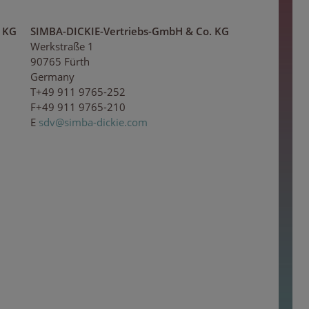
 KG
SIMBA-DICKIE-Vertriebs-GmbH & Co. KG
Werkstraße 1
90765 Fürth
Germany
T+49 911 9765-252
F+49 911 9765-210
E
s
dv@
sim
b
a
-
di
c
kie
.c
om