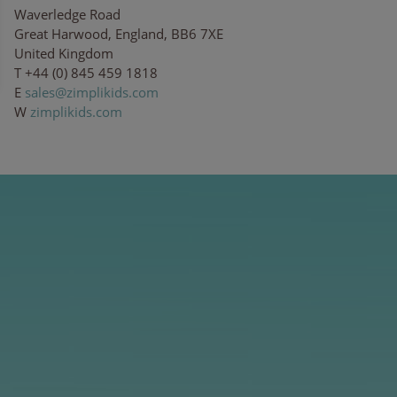
Waverledge Road
Great Harwood, England, BB6 7XE
United Kingdom
T +44 (0) 845 459 1818
E
s
al
es@
zim
pli
k
i
ds.
c
om
W
zimplikids.com