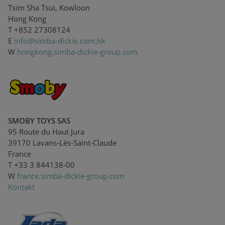
Tsim Sha Tsui, Kowloon
Hong Kong
T +852 27308124
E
in
fo@
sim
ba-
d
ick
i
e.
com
.hk
W
hongkong.simba-dickie-group.com
SMOBY TOYS SAS
95 Route du Haut Jura
39170 Lavans-Lès-Saint-Claude
France
T +33 3 844138-00
W
france.simba-dickie-group.com
Kontakt