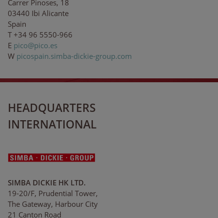
Carrer Pinoses, 18
03440 Ibi Alicante
Spain
T +34 96 5550-966
E
pi
co
@pi
c
o.
e
s
W
picospain.simba-dickie-group.com
HEADQUARTERS
INTERNATIONAL
SIMBA DICKIE HK LTD.
19-20/F, Prudential Tower,
The Gateway, Harbour City
21 Canton Road