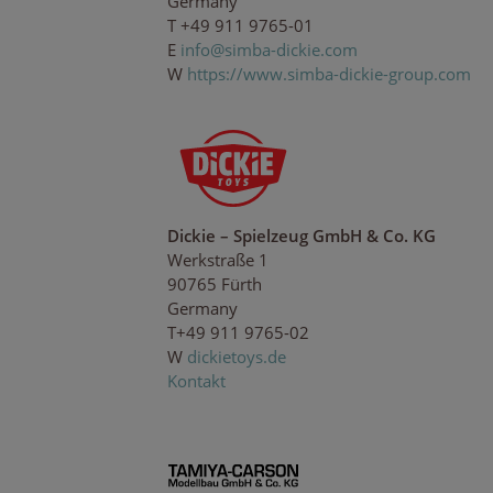
Germany
T +49 911 9765-01
E
i
nfo
@s
im
ba
-
di
c
ki
e.c
o
m
W
https://www.simba-dickie-group.com
Dickie – Spielzeug GmbH & Co. KG
Werkstraße 1
90765 Fürth
Germany
T+49 911 9765-02
W
dickietoys.de
Kontakt