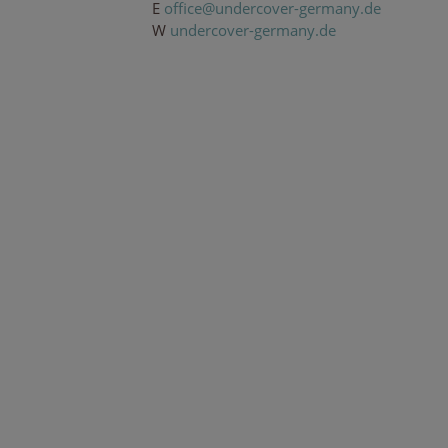
E
of
ce@
u
n
der
co
ve
r-g
erm
any
.de
W
undercover-germany.de