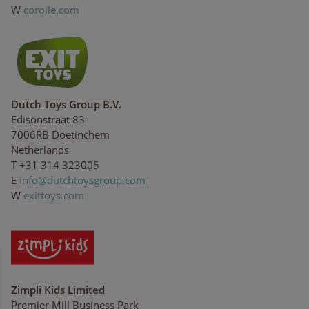
W
corolle.com
Dutch Toys Group B.V.
Edisonstraat 83
7006RB Doetinchem
Netherlands
T +31 314 323005
E
i
nf
o
@du
t
cht
o
ys
gr
ou
p.
co
m
W
exittoys.com
Zimpli Kids Limited
Premier Mill Business Park