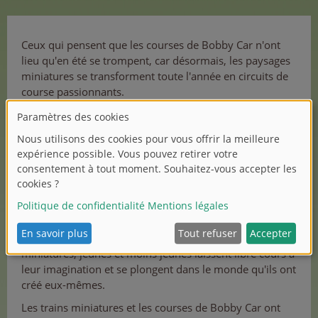
Ceux qui pensent que les courses de Bobby Car n'ont
lieu qu'en été se trompent, car désormais, les paysages
miniatures se transforment toute l'année en circuits de
course passionnants.
Les trois pilotes de course cool sont vraiment dans leur
élément. Tandis qu'un personnage est assis
nonchalamment sur le véhicule à glisse culte, l'autre
s'agenouille dessus et fonce à mains nues le long du
circuit.
Et que fait le troisième ? Eh bien... elle essaie de ne pas
perdre pied dans les virages.
En construisant et en aménageant des circuits de trains
miniatures, jeunes et moins jeunes laissent libre cours à
leur imagination et se plongent dans le monde qu'ils ont
créé eux-mêmes.
Les trains miniatures et les courses de Bobby Car ont