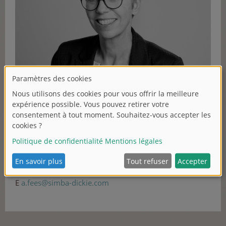
CONTACT
Ms. Anja Fees
SIMBA-DICKIE-GROUP GmbH
Werkstraße 1
90765 Fürth
T +49 911 9765-255
F +49 911 9765-500
E
a
.
fe
es
@
s
im
b
a-
dic
ki
e.c
om