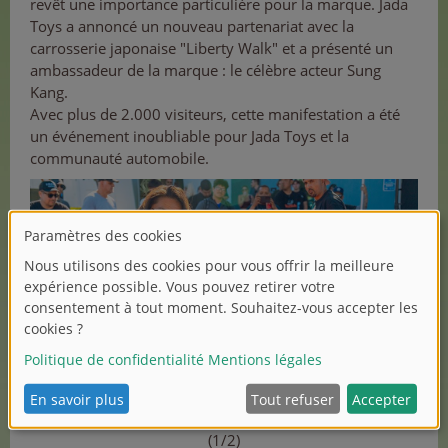
revêt une importance particulière pour la marque. Jada
Toys a annoncé un nouveau partenariat avec la
carrosserie japonaise "Liberty Walk" et a présenté un
ambassadeur de la marque : le célèbre acteur Sung
Kang.
Avec plus de 2.000 visiteurs, cette manifestation a été
un événement inoubliable pour Jada Toys et la
communauté automobile.
(1/2)