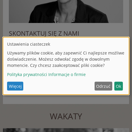
SKONTAKTUJ SIĘ Z NAMI
Pani Anja Fees
SIMBA-DICKIE-GROUP GmbH
Werkstraße 1
90765 Fürth
T +49 911 9765-255
F +49 911 9765-500
E
a.f
ee
s
@si
m
b
a-
dic
k
ie
.co
m
WAKATY