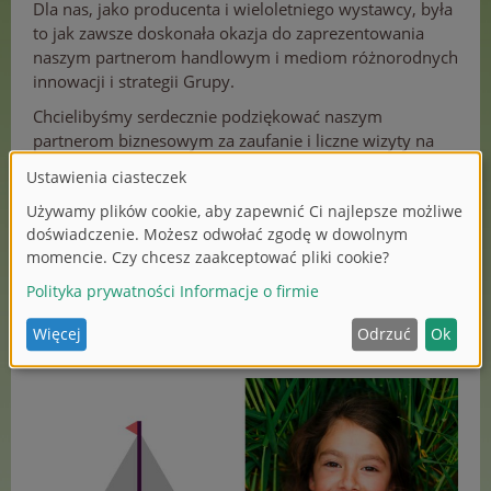
Dla nas, jako producenta i wieloletniego wystawcy, była
to jak zawsze doskonała okazja do zaprezentowania
naszym partnerom handlowym i mediom różnorodnych
innowacji i strategii Grupy.
Chcielibyśmy serdecznie podziękować naszym
partnerom biznesowym za zaufanie i liczne wizyty na
stoiskach wystawowych Simba Dickie Group.
Aby zachować wspaniałe wspomnienia z
Międzynarodowych Targów Zabawek 2026 i rozpocząć
nowy rok z dużą dawką inspiracji, stworzyliśmy film
podsumowujący targi.
Aby uzyskać więcej wrażeń, śledź nasze kanały w
mediach społecznościowych:
LinkedIn
i
Instagram