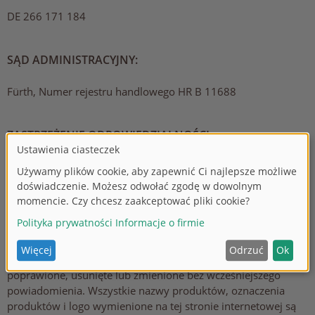
DE 266 171 184
SĄD ADMINISTRACYJNY:
Fürth, Numer rejestru handlowego HR B 11688
ZASTRZEŻENIE ODPOWIEDZIALNOŚCI
Informacje podane na tej stronie zostały starannie
sprawdzone i są regularnie aktualizowane. Nie można jednak
zagwarantować, że wszystkie informacje są kompletne,
poprawne i aktualne przez cały czas. Dotyczy to w
szczególności wszystkich linków do innych stron
internetowych, do których istnieją bezpośrednie lub
pośrednie odniesienia. Wszystkie informacje mogą zostać
poprawione, usunięte lub zmienione bez wcześniejszego
powiadomienia. Wszystkie nazwy produktów, oznaczenia
produktów i logo wymienione na tej stronie internetowej są