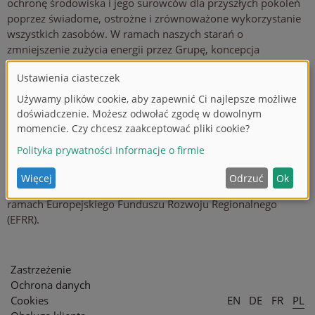
ochronę środowiska i jego surowców dla przyszłych pokoleń
poprzez świadome, ostrożne i zrównoważone wykorzystanie
wszystkich zasobów. W ramach naszych starań o
zmniejszenie zużycia energii przez Grupę, koncepcja
oświetlenia w zakładzie logistycznym Sonneberg została
całkowicie zmieniona. Celem było znaczne zmniejszenie
zużycia energii elektrycznej przez enegroszczędne oświetlenie,
a tym samym ograniczenie emisji CO2. Inwestując w
nowoczesne oświetlenie LED, zmniejszono zużycie energii
przy jednoczesnej poprawie jakości oświetlenia. Oszczędność
energii w porównaniu do wcześniej zainstalowanych świateł
HQL wynosi około 45%. Projekt, dotowany przez Wolny Kraj
Turyngię, był współfinansowany przez Unię Europejską w
ramach Europejskiego Funduszu Rozwoju Regionalnego
(EFRR).
Zastrzeżenie
Ochrona danych
Cookies
EN
DE
FR
PL