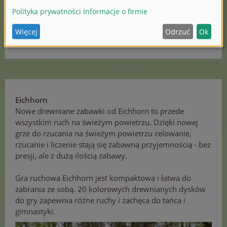
(1/2)
Eichhorn
Nowe drewniane zabawki od Eichhorn to przede
wszystkim ruch na świeżym powietrzu. Dzięki nowej
grze do rzucania na świeżym powietrzu celowanie,
rzucanie i liczenie stają się zabawną przyjemnością - bez
presji, ale z dużą ilością zabawy.
Gra ruchowa Eichhorn jest kompaktowa i łatwa do
zabrania ze sobą. 20 kolorowych drewnianych dysków
do gry zapewnia różne ruchy i zachęca do tańca i
gimnastyki.