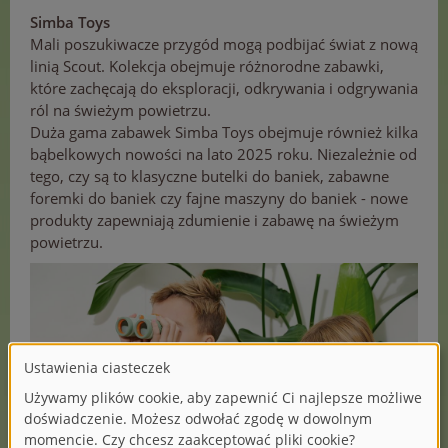
Simba Toys
Mali poszukiwacze przygód mogą podbijać świat z nową
linią Scout. Kolekcja obejmuje różnorodne zabawki,
które zachęcają do eksploracji, odkrywania i odgrywania
ról na świeżym powietrzu.
Duża gama zabawek Simba Toys obejmuje również kilka
bąbelkowych nowości na lato 2025 roku. Niezależnie od
tego, czy są to klasyczne butelki do baniek, zabawne
foremki do baniek czy fajne maszyny do baniek - nowe
produkty zapewniają zdumienie i zabawę na świeżym
powietrzu.